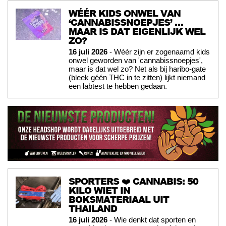
WÉÉR KIDS ONWEL VAN
‘CANNABISSNOEPJES’ …
MAAR IS DAT EIGENLIJK WEL
ZO?
16 juli 2026
- Wéér zijn er zogenaamd kids
onwel geworden van 'cannabissnoepjes',
maar is dat wel zo? Net als bij haribo-gate
(bleek géén THC in te zitten) lijkt niemand
een labtest te hebben gedaan.
SPORTERS ❤️ CANNABIS: 50
KILO WIET IN
BOKSMATERIAAL UIT
THAILAND
16 juli 2026
- Wie denkt dat sporten en