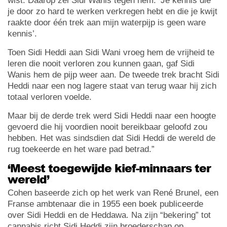
wist. Daarop zei Sidi Wanis tegen hem: ‘Je kennis die
je door zo hard te werken verkregen hebt en die je kwijt
raakte door één trek aan mijn waterpijp is geen ware
kennis’.
Toen Sidi Heddi aan Sidi Wani vroeg hem de vrijheid te
leren die nooit verloren zou kunnen gaan, gaf Sidi
Wanis hem de pijp weer aan. De tweede trek bracht Sidi
Heddi naar een nog lagere staat van terug waar hij zich
totaal verloren voelde.
Maar bij de derde trek werd Sidi Heddi naar een hoogte
gevoerd die hij voordien nooit bereikbaar geloofd zou
hebben. Het was sindsdien dat Sidi Heddi de wereld de
rug toekeerde en het ware pad betrad.”
‘Meest toegewijde kief-minnaars ter
wereld’
Cohen baseerde zich op het werk van René Brunel, een
Franse ambtenaar die in 1955 een boek publiceerde
over Sidi Heddi en de Heddawa. Na zijn “bekering” tot
cannabis richt Sidi Heddi zijn broederschap op.