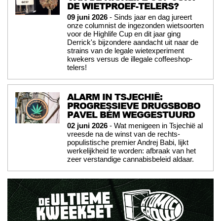
DE WIETPROEF-TELERS?
09 juni 2026
- Sinds jaar en dag jureert
onze columnist de ingezonden wietsoorten
voor de Highlife Cup en dit jaar ging
Derrick's bijzondere aandacht uit naar de
strains van de legale wietexperiment
kwekers versus de illegale coffeeshop-
telers!
ALARM IN TSJECHIË:
PROGRESSIEVE DRUGSBOBO
PAVEL BÉM WEGGESTUURD
02 juni 2026
- Wat menigeen in Tsjechië al
vreesde na de winst van de rechts-
populistische premier Andrej Babi, lijkt
werkelijkheid te worden: afbraak van het
zeer verstandige cannabisbeleid aldaar.