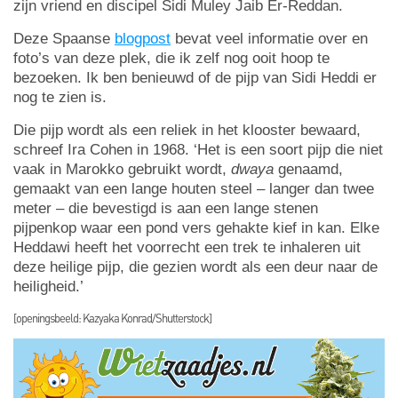
zijn vriend en discipel Sidi Muley Jaib Er-Reddan.
Deze Spaanse
blogpost
bevat veel informatie over en
foto’s van deze plek, die ik zelf nog ooit hoop te
bezoeken. Ik ben benieuwd of de pijp van Sidi Heddi er
nog te zien is.
Die pijp wordt als een reliek in het klooster bewaard,
schreef Ira Cohen in 1968. ‘Het is een soort pijp die niet
vaak in Marokko gebruikt wordt,
dwaya
genaamd,
gemaakt van een lange houten steel – langer dan twee
meter – die bevestigd is aan een lange stenen
pijpenkop waar een pond vers gehakte kief in kan. Elke
Heddawi heeft het voorrecht een trek te inhaleren uit
deze heilige pijp, die gezien wordt als een deur naar de
heiligheid.’
[openingsbeeld: Kazyaka Konrad/Shutterstock]