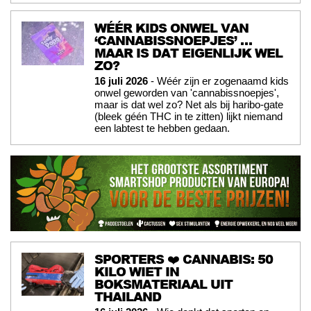
WÉÉR KIDS ONWEL VAN
‘CANNABISSNOEPJES’ …
MAAR IS DAT EIGENLIJK WEL
ZO?
16 juli 2026
- Wéér zijn er zogenaamd kids
onwel geworden van 'cannabissnoepjes',
maar is dat wel zo? Net als bij haribo-gate
(bleek géén THC in te zitten) lijkt niemand
een labtest te hebben gedaan.
SPORTERS ❤️ CANNABIS: 50
KILO WIET IN
BOKSMATERIAAL UIT
THAILAND