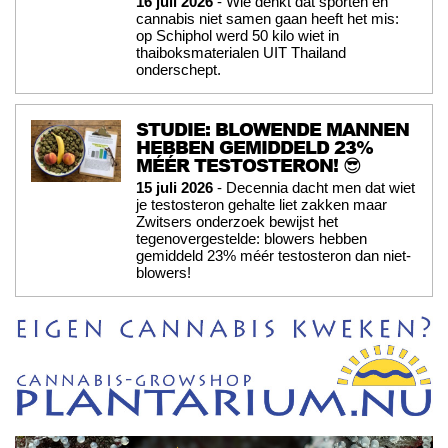
16 juli 2026
- Wie denkt dat sporten en
cannabis niet samen gaan heeft het mis:
op Schiphol werd 50 kilo wiet in
thaiboksmaterialen UIT Thailand
onderschept.
STUDIE: BLOWENDE MANNEN
HEBBEN GEMIDDELD 23%
MÉÉR TESTOSTERON! 😎
15 juli 2026
- Decennia dacht men dat wiet
je testosteron gehalte liet zakken maar
Zwitsers onderzoek bewijst het
tegenovergestelde: blowers hebben
gemiddeld 23% méér testosteron dan niet-
blowers!