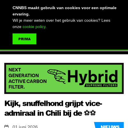
(advertentie)
CNNBS maakt gebruik van cookies voor een optimale
ervaring.
Wil je meer weten over het gebruik van cookies? Lees
onze
cookie policy
.
MENU
PRIMA
ZOEKEN
Kijk, snuffelhond grijpt vice-
admiraal in Chili bij de ⚽️⚽️
NIEUWS
01 juni 2026