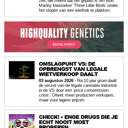
zelf, die meent dat het gepast is om Bob
Marley klassieker 'Three Little Birds' onder
het slopen van een wiethok te plakken.
OMSLAGPUNT VS: DE
OPBRENGST VAN LEGALE
WIETVERKOOP DAALT
03 augustus 2026
- Na 10 jaar groei daalt
de omzet van de legale cannabis industrie
in de VS door een 'price compression
crisis'. Ofwel: meer producten verkopen,
maar voor lagere prijzen.
CHECK! • ENGE DRUGS DIE JE
ECHT NOOIT MOET
PROBEREN