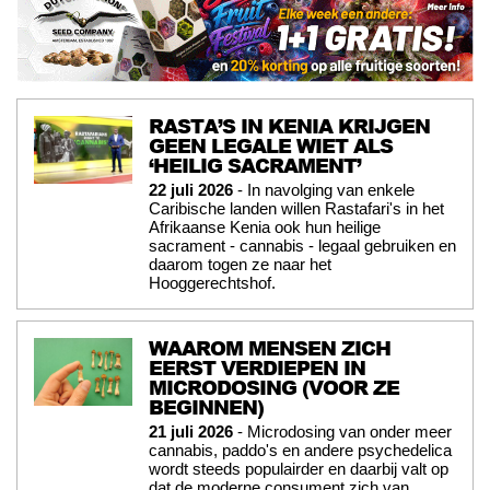
RASTA’S IN KENIA KRIJGEN
GEEN LEGALE WIET ALS
‘HEILIG SACRAMENT’
22 juli 2026
- In navolging van enkele
Caribische landen willen Rastafari's in het
Afrikaanse Kenia ook hun heilige
sacrament - cannabis - legaal gebruiken en
daarom togen ze naar het
Hooggerechtshof.
WAAROM MENSEN ZICH
EERST VERDIEPEN IN
MICRODOSING (VOOR ZE
BEGINNEN)
21 juli 2026
- Microdosing van onder meer
cannabis, paddo's en andere psychedelica
wordt steeds populairder en daarbij valt op
dat de moderne consument zich van