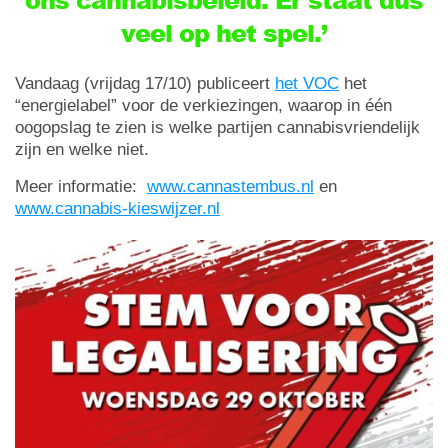
veel op het spel.’
Vandaag (vrijdag 17/10) publiceert
het VOC
het
“energielabel” voor de verkiezingen, waarop in één
oogopslag te zien is welke partijen cannabisvriendelijk
zijn en welke niet.
Meer informatie:
www.cannastembus.nl
en
www.cannabis-kieswijzer.nl