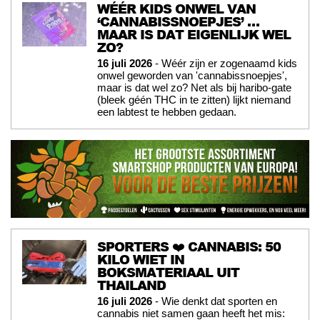
WÉÉR KIDS ONWEL VAN
‘CANNABISSNOEPJES’ …
MAAR IS DAT EIGENLIJK WEL
ZO?
16 juli 2026
- Wéér zijn er zogenaamd kids
onwel geworden van 'cannabissnoepjes',
maar is dat wel zo? Net als bij haribo-gate
(bleek géén THC in te zitten) lijkt niemand
een labtest te hebben gedaan.
SPORTERS ❤️ CANNABIS: 50
KILO WIET IN
BOKSMATERIAAL UIT
THAILAND
16 juli 2026
- Wie denkt dat sporten en
cannabis niet samen gaan heeft het mis: