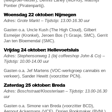
(wietproef-fietser), Dennis Lahey (MDHG), Matthijs
Pontier (Piratenpartij).
Woensdag 22 oktober: Nijmegen
Adres: Grote Markt – Tijdstip: 13.00-16.30 uur
Gasten o.a. Uncle Kush (The High Cloud), Gilbert
Esmeijer (Kronkel), Jeroen Bos (’t Grasje, SMC), Gerrit
Jan ten Bloemendal (SMC).
Vrijdag 24 oktober: Hellevoetsluis
Adres: Stephensonweg 1 (bij coffeeshop John & Co) –
Tijdstip: 10.00-14.00 uur
Gasten o.a. Jef Martens (VOC-werkgroep cannabis en
verkeer), Sander Hewitt (voorzitter PCN).
Zaterdag 25 oktober: Breda
Adres: Boschstraat/Kloosterlaan – Tijdstip: 13.00-16.30
uur
Gasten o.a. Simone van Breda (voorzitter BCD),
Aernout Ackermans (VCE), Dorien Rookmaker (BVNL),