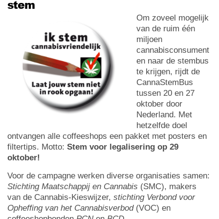
stem
Om zoveel mogelijk
van de ruim één
miljoen
cannabisconsument
en naar de stembus
te krijgen, rijdt de
CannaStemBus
tussen 20 en 27
oktober door
Nederland. Met
hetzelfde doel
ontvangen alle coffeeshops een pakket met posters en
filtertips. Motto:
Stem voor legalisering op 29
oktober!
Voor de campagne werken diverse organisaties samen:
Stichting Maatschappij en Cannabis
(SMC), makers
van de Cannabis-Kieswijzer,
stichting Verbond voor
Opheffing van het Cannabisverbod
(VOC) en
coffeeshopbonden
PCN
en
BCD
.