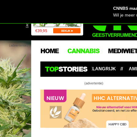
CNNBS maak
(advertentie)
Wil je meer
(advertentie)
HOME
CANNABIS
MEDIWIE
TOP
STORIES
-GEHALTE NIET ZO BELANGRIJK
AMERICAN STAFFORD: 
(advertentie)
VOC
Hen
Ná 