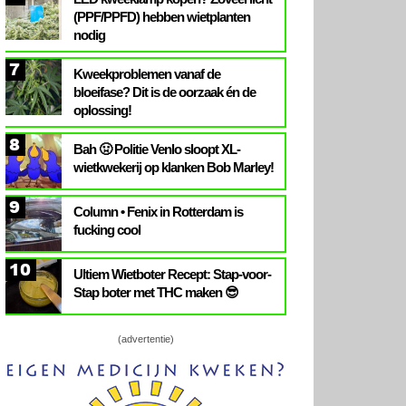
(PPF/PPFD) hebben wietplanten
nodig
7
Kweekproblemen vanaf de
bloeifase? Dit is de oorzaak én de
oplossing!
8
Bah 🤢 Politie Venlo sloopt XL-
wietkwekerij op klanken Bob Marley!
9
Column • Fenix in Rotterdam is
fucking cool
10
Ultiem Wietboter Recept: Stap-voor-
Stap boter met THC maken 😎
(advertentie)