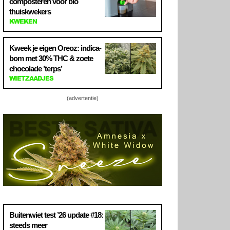
composteren voor bio
thuiskwekers
KWEKEN
Kweek je eigen Oreoz: indica-
bom met 30% THC & zoete
chocolade ’terps’
WIETZAADJES
(advertentie)
Buitenwiet test ’26 update #18:
steeds meer