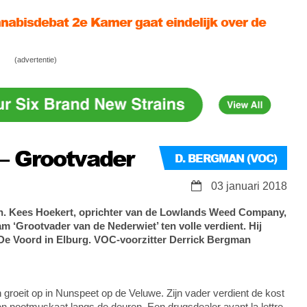
nabisdebat 2e Kamer gaat eindelijk over de
oud
: parlementaire enquête Hollandse
(advertentie)
nepoorlog!
de Wietwet – wat gebeurt er met thuisteelt?!
 – Grootvader
D. BERGMAN (VOC)
03 januari 2018
n. Kees Hoekert, oprichter van de Lowlands Weed Company,
am ‘Grootvader van de Nederwiet’ ten volle verdient. Hij
is De Voord in Elburg. VOC-voorzitter Derrick Bergman
 groeit op in Nunspeet op de Veluwe. Zijn vader verdient de kost
 en nootmuskaat langs de deuren. Een drugsdealer avant la lettre