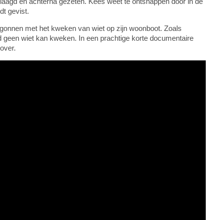
belaagd en achterna gezeten. Kees weet te ontsnappen door in de
dt gevist.
begonnen met het kweken van wiet op zijn woonboot. Zoals
and geen wiet kan kweken. In een prachtige korte documentaire
 over.