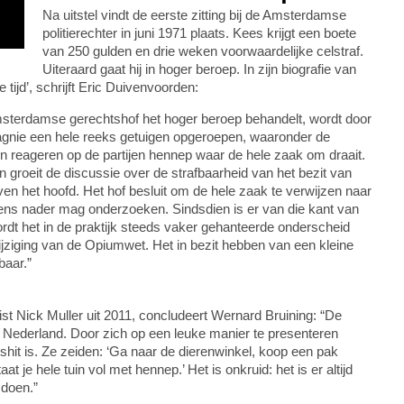
Na uitstel vindt de eerste zitting bij de Amsterdamse
politierechter in juni 1971 plaats. Kees krijgt een boete
van 250 gulden en drie weken voorwaardelijke celstraf.
Uiteraard gaat hij in hoger beroep. In zijn biografie van
tijd’, schrijft Eric Duivenvoorden:
 Amsterdamse gerechtshof het hoger beroep behandelt, wordt door
ie een hele reeks getuigen opgeroepen, waaronder de
aten reageren op de partijen hennep waar de hele zaak om draait.
 groeit de discussie over de strafbaarheid van het bezit van
n het hoofd. Het hof besluit om de hele zaak te verwijzen naar
ens nader mag onderzoeken. Sindsdien is er van die kant van
rdt het in de praktijk steeds vaker gehanteerde onderscheid
jziging van de Opiumwet. Het in bezit hebben van een kleine
baar.”
ist Nick Muller uit 2011, concludeert Wernard Bruining: “De
Nederland. Door zich op een leuke manier te presenteren
shit is. Ze zeiden: ‘Ga naar de dierenwinkel, koop een pak
aat je hele tuin vol met hennep.’ Het is onkruid: het is er altijd
e doen.”