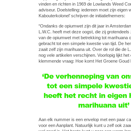
vinden en richten in 1969 de Lowlands Weed Co
adviseur. Doelstelling: iedereen moet zijn eige
Kabouterkolonel’ schrijven de initiatiefnemers:
“Ondanks de opiumwet zijn dit jaar in Amsterdam
L.W.C. heeft met deze oogst, die zij grotendeel
van de opiumwet met betrekking tot marihuana o
gebracht tot een simpele kwestie van tijd. De 
zaait zelf zijn marihuana uit. Over de rol die de L
nog vele artikelen verschijnen. Voorlopig lijkt h
klemmende vraag: Hoe komt Het Groene Goud b
‘De verhenneping van on
tot een simpele kwesti
heeft het recht in eigen
marihuana uit’
Aan elk nummer is een envelop met een paar ca
voor een Aanplant. Natuurlijk kunt u zelf ook zaa