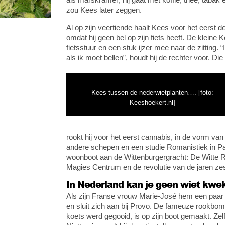
zou Kees later zeggen.
Al op zijn veertiende haalt Kees voor het eerst d
omdat hij geen bel op zijn fiets heeft. De kleine
fietsstuur en een stuk ijzer mee naar de zitting.
als ik moet bellen”, houdt hij de rechter voor. Die
Kees tussen de nederwietplanten…. [foto:
Keeshoekert.nl]
rookt hij voor het eerst cannabis, in de vorm van
andere schepen en een studie Romanistiek in Pa
woonboot aan de Wittenburgergracht: De Witte 
Magies Centrum en de revolutie van de jaren zes
In Nederland kan je geen wiet kwe
Als zijn Franse vrouw Marie-José hem een paar j
en sluit zich aan bij Provo. De fameuze rookbom 
koets werd gegooid, is op zijn boot gemaakt. Zelf 