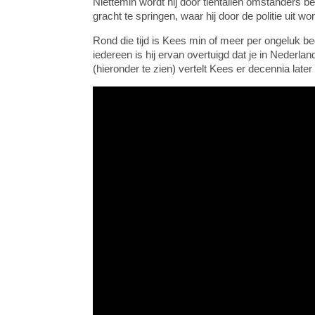
Niettemin wordt hij door tientallen omstanders 
gracht te springen, waar hij door de politie uit wor
Rond die tijd is Kees min of meer per ongeluk 
iedereen is hij ervan overtuigd dat je in Nederl
(hieronder te zien) vertelt Kees er decennia later