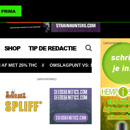
(advertenties)
PRIMA
(advertentie)
SHOP
TIP DE REDACTIE
OMSLAGPUNT VS: DE OPBRENGST VAN LEGALE WIET
(advertenties)