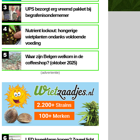
3
UPS bezorgt erg vreemd pakket bij
begrafenisondernemer
4
Nutrient lockout: hongerige
wietplanten ondanks voldoende
voeding
5
Waar zijn Belgen welkom in de
coffeeshop? (oktober 2025)
(advertentie)
6
LED kweeklamp kopen? Zoveel licht