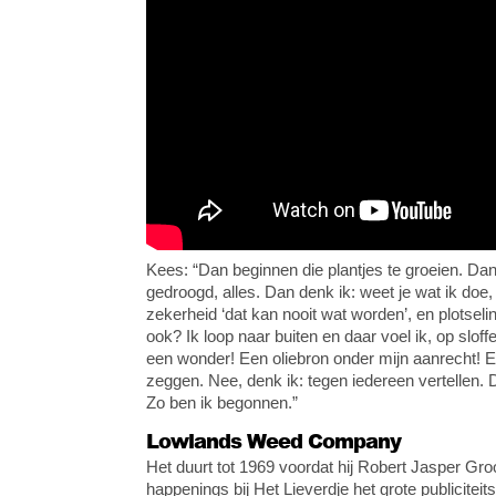
Kees: “Dan beginnen die plantjes te groeien. Dan
gedroogd, alles. Dan denk ik: weet je wat ik doe,
zekerheid ‘dat kan nooit wat worden’, en plotseli
ook? Ik loop naar buiten en daar voel ik, op sloff
een wonder! Een oliebron onder mijn aanrecht! En
zeggen. Nee, denk ik: tegen iedereen vertellen. 
Zo ben ik begonnen.”
Lowlands Weed Company
Het duurt tot 1969 voordat hij Robert Jasper Groot
happenings bij Het Lieverdje het grote publicit