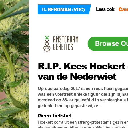
Can
D. BERGMAN (VOC)
Lees ook:
inh
VOC
Hen
Ná 
R.I.P. Kees Hoekert
van de Nederwiet
Op oudjaarsdag 2017 is een reus heen gegaa
was een volstrekt unieke figuur die zijn bijna
overleed op 88-jarige leeftijd in verpleeghu
gedenkt hem op gepaste wijze…
Geen fietsbel
Hoekert komt uit een streng-protestants gezin en
als marskramer; hij gaat met koffie, thee, tabak