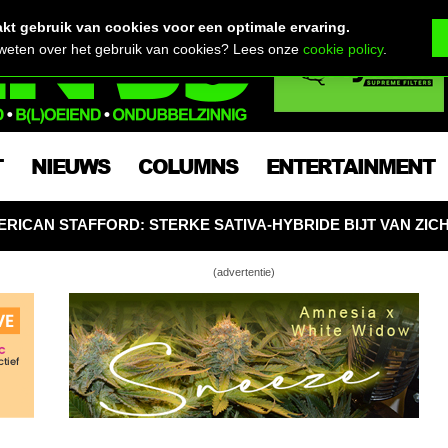
t gebruik van cookies voor een optimale ervaring.
 weten over het gebruik van cookies? Lees onze
cookie policy
.
T
NIEUWS
COLUMNS
ENTERTAINMENT
STERKE SATIVA-HYBRIDE BIJT VAN ZICH AF MET 25% THC
(advertentie)
: parlementaire enquête Hollandse
nepoorlog!
de Wietwet – wat gebeurt er met thuisteelt?!