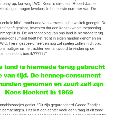
mpany op, kortweg LWC. Kees is directeur, Robert-Jasper
n wietplantjes mogen kweken. In het eerste nummer van ‘De
 enkele kilo’s marihuana van verrassende kwaliteit geoogst. De
s zelf heeft geplant, bewezen dat een konsekwente toepassing
nmogelijk is. De verhenneping van ons land is hiermede terug
hennep-consument heeft het recht in eigen handen genomen en
.W.C. hierin gespeeld heeft en nog zal spelen zullen in dit blad
et ons nuttiger om te trachten een antwoord te vinden op de
innen ieders bereik??????”
s land is hiermede terug gebracht
e van tijd. De hennep-consument
 handen genomen en zaait zelf zijn
 – Kees Hoekert in 1969
nnabiszaadjes geniet. “Dit zijn gegarandeerd Goede Zaadjes
d bemachtigen. Het blijft dan echter vaak een vraag of dit zaad