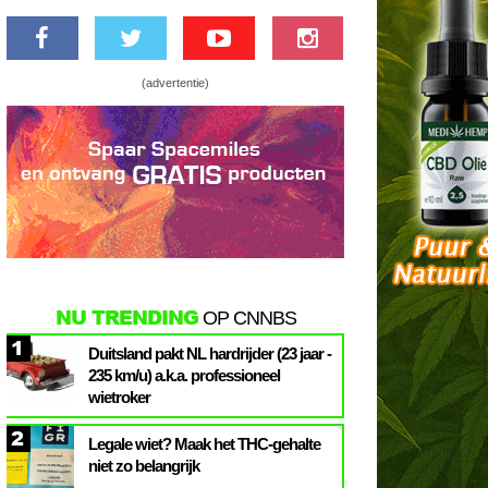
(advertentie)
NU TRENDING
OP CNNBS
1
Duitsland pakt NL hardrijder (23 jaar -
235 km/u) a.k.a. professioneel
wietroker
2
Legale wiet? Maak het THC-gehalte
niet zo belangrijk