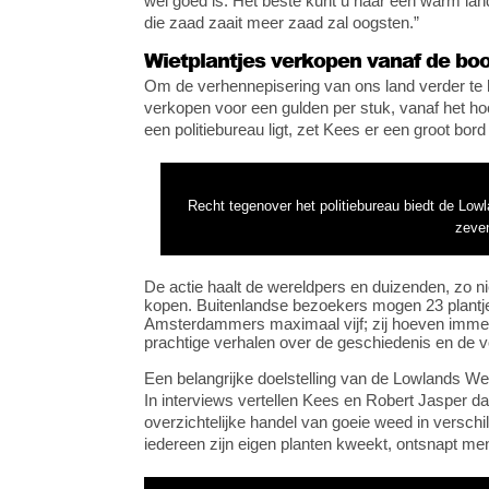
wel goed is. Het beste kunt u naar een warm la
die zaad zaait meer zaad zal oogsten.”
Wietplantjes verkopen vanaf de boo
Om de verhennepisering van ons land verder te
verkopen voor een gulden per stuk, vanaf het h
een politiebureau ligt, zet Kees er een groot bor
Recht tegenover het politiebureau biedt de Low
zeven
De actie haalt de wereldpers en duizenden, zo 
kopen. Buitenlandse bezoekers mogen 23 plantje
Amsterdammers maximaal vijf; zij hoeven immers 
prachtige verhalen over de geschiedenis en de 
Een belangrijke doelstelling van de Lowlands Wee
In interviews vertellen Kees en Robert Jasper dat
overzichtelijke handel van goeie weed in verschil
iedereen zijn eigen planten kweekt, ontsnapt men