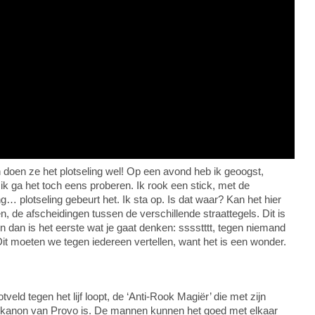
 doen ze het plotseling wel! Op een avond heb ik geoogst,
 ik ga het toch eens proberen. Ik rook een stick, met de
ng… plotseling gebeurt het. Ik sta op. Is dat waar? Kan het hier
en, de afscheidingen tussen de verschillende straattegels. Dit is
 dan is het eerste wat je gaat denken: sssstttt, tegen niemand
Dit moeten we tegen iedereen vertellen, want het is een wonder.
veld tegen het lijf loopt, de ‘Anti-Rook Magiër’ die met zijn
eitskanon van Provo is. De mannen kunnen het goed met elkaar