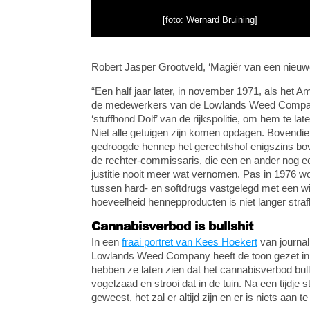
[foto: Wernard Bruining]
Robert Jasper Grootveld, ‘Magiër van een nieuwe 
“Een half jaar later, in november 1971, als het
de medewerkers van de Lowlands Weed Compagn
‘stuffhond Dolf’ van de rijkspolitie, om hem te l
Niet alle getuigen zijn komen opdagen. Bovendien
gedroogde hennep het gerechtshof enigszins bove
de rechter-commissaris, die een en ander nog e
justitie nooit meer wat vernomen. Pas in 1976 wo
tussen hard- en softdrugs vastgelegd met een wi
hoeveelheid hennepproducten is niet langer straf
Cannabisverbod is bullshit
In een
fraai portret van Kees Hoekert
van journal
Lowlands Weed Company heeft de toon gezet in 
hebben ze laten zien dat het cannabisverbod bull
vogelzaad en strooi dat in de tuin. Na een tijdje st
geweest, het zal er altijd zijn en er is niets aan t