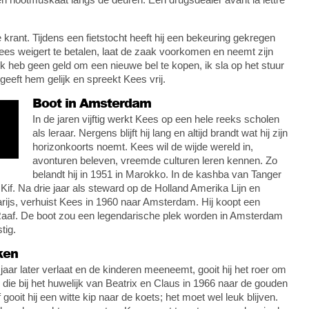
e krant. Tijdens een fietstocht heeft hij een bekeuring gekregen
 Kees weigert te betalen, laat de zaak voorkomen en neemt zijn
 “Ik heb geen geld om een nieuwe bel te kopen, ik sla op het stuur
 geeft hem gelijk en spreekt Kees vrij.
Boot in Amsterdam
In de jaren vijftig werkt Kees op een hele reeks scholen
als leraar. Nergens blijft hij lang en altijd brandt wat hij zijn
horizonkoorts noemt. Kees wil de wijde wereld in,
avonturen beleven, vreemde culturen leren kennen. Zo
belandt hij in 1951 in Marokko. In de kashba van Tanger
 Kif. Na drie jaar als steward op de Holland Amerika Lijn en
rijs, verhuist Kees in 1960 naar Amsterdam. Hij koopt een
Raaf. De boot zou een legendarische plek worden in Amsterdam
tig.
ken
aar later verlaat en de kinderen meeneemt, gooit hij het roer om
die bij het huwelijk van Beatrix en Claus in 1966 naar de gouden
gooit hij een witte kip naar de koets; het moet wel leuk blijven.