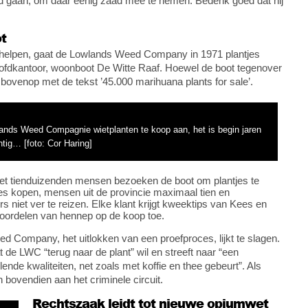
nd gaan, om daar eenig zaad mee te nemen. Bedenk goed dat hij
t
 helpen, gaat de Lowlands Weed Company in 1971 plantjes
oofdkantoor, woonboot De Witte Raaf. Hoewel de boot tegenover
d bovenop met de tekst ’45.000 marihuana plants for sale’.
lands Weed Compagnie wietplanten te koop aan, het is begin jaren
tig… [foto: Cor Haring]
niet tienduizenden mensen bezoeken de boot om plantjes te
s kopen, mensen uit de provincie maximaal tien en
niet ver te reizen. Elke klant krijgt kweektips van Kees en
voordelen van hennep op de koop toe.
d Company, het uitlokken van een proefproces, lijkt te slagen.
 de LWC “terug naar de plant” wil en streeft naar “een
lende kwaliteiten, net zoals met koffie en thee gebeurt”. Als
 bovendien aan het criminele circuit.
Rechtszaak leidt tot nieuwe opiumwet