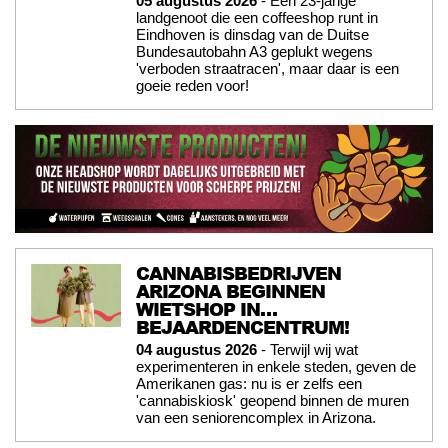
05 augustus 2026
- Een 23-jarige
landgenoot die een coffeeshop runt in
Eindhoven is dinsdag van de Duitse
Bundesautobahn A3 geplukt wegens
'verboden straatracen', maar daar is een
goeie reden voor!
CANNABISBEDRIJVEN
ARIZONA BEGINNEN
WIETSHOP IN…
BEJAARDENCENTRUM!
04 augustus 2026
- Terwijl wij wat
experimenteren in enkele steden, geven de
Amerikanen gas: nu is er zelfs een
'cannabiskiosk' geopend binnen de muren
van een seniorencomplex in Arizona.