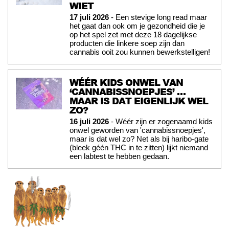
WIET
17 juli 2026
- Een stevige long read maar
het gaat dan ook om je gezondheid die je
op het spel zet met deze 18 dagelijkse
producten die linkere soep zijn dan
cannabis ooit zou kunnen bewerkstelligen!
WÉÉR KIDS ONWEL VAN
‘CANNABISSNOEPJES’ …
MAAR IS DAT EIGENLIJK WEL
ZO?
16 juli 2026
- Wéér zijn er zogenaamd kids
onwel geworden van 'cannabissnoepjes',
maar is dat wel zo? Net als bij haribo-gate
(bleek géén THC in te zitten) lijkt niemand
een labtest te hebben gedaan.