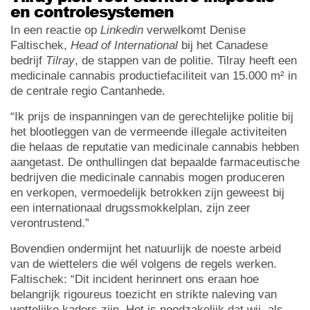
en controlesystemen
In een reactie op
Linkedin
verwelkomt Denise
Faltischek,
Head of International
bij het Canadese
bedrijf
Tilray
, de stappen van de politie. Tilray heeft een
medicinale cannabis productiefaciliteit van 15.000 m² in
de centrale regio Cantanhede.
“Ik prijs de inspanningen van de gerechtelijke politie bij
het blootleggen van de vermeende illegale activiteiten
die helaas de reputatie van medicinale cannabis hebben
aangetast. De onthullingen dat bepaalde farmaceutische
bedrijven die medicinale cannabis mogen produceren
en verkopen, vermoedelijk betrokken zijn geweest bij
een internationaal drugssmokkelplan, zijn zeer
verontrustend.”
Bovendien ondermijnt het natuurlijk de noeste arbeid
van de wiettelers die wél volgens de regels werken.
Faltischek: “Dit incident herinnert ons eraan hoe
belangrijk rigoureus toezicht en strikte naleving van
wettelijke kaders zijn. Het is noodzakelijk dat wij, als