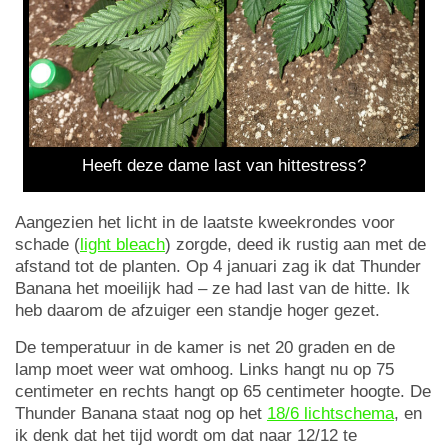
Heeft deze dame last van hittestress?
Aangezien het licht in de laatste kweekrondes voor
schade (
light bleach
) zorgde, deed ik rustig aan met de
afstand tot de planten. Op 4 januari zag ik dat Thunder
Banana het moeilijk had – ze had last van de hitte. Ik
heb daarom de afzuiger een standje hoger gezet.
De temperatuur in de kamer is net 20 graden en de
lamp moet weer wat omhoog. Links hangt nu op 75
centimeter en rechts hangt op 65 centimeter hoogte. De
Thunder Banana staat nog op het
18/6 lichtschema
, en
ik denk dat het tijd wordt om dat naar 12/12 te