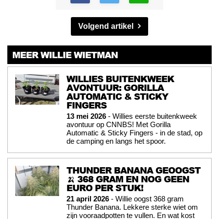
Volgend artikel
MEER WILLIE WIETMAN
WILLIES BUITENKWEEK
AVONTUUR: GORILLA
AUTOMATIC & STICKY
FINGERS
13 mei 2026
- Willies eerste buitenkweek
avontuur op CNNBS! Met Gorilla
Automatic & Sticky Fingers - in de stad, op
de camping en langs het spoor.
THUNDER BANANA GEOOGST
🍌 368 GRAM EN NOG GEEN
EURO PER STUK!
21 april 2026
- Willie oogst 368 gram
Thunder Banana. Lekkere sterke wiet om
zijn vooraadpotten te vullen. En wat kost