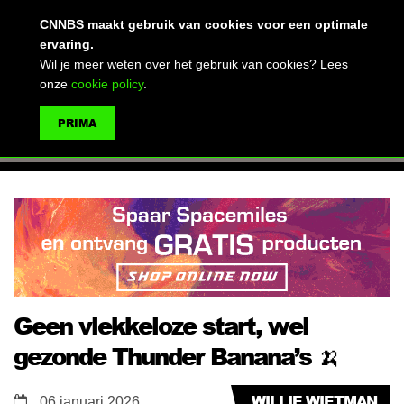
(advertentie)
CNNBS maakt gebruik van cookies voor een optimale
ervaring.
Wil je meer weten over het gebruik van cookies? Lees
onze
cookie policy
.
MENU
PRIMA
ZOEKEN
Geen vlekkeloze start, wel
gezonde Thunder Banana’s 🍌
WILLIE WIETMAN
06 januari 2026