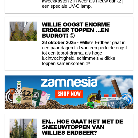
kweekkasten zijn weer als nieuw dankzij
een speciale UV-C lamp.
WILLIE OOGST ENORME
ERDBEER TOPPEN …EN
BUDROT! 😝
28 oktober 2025
- Willie's Erdbeer gaat in
een paar dagen tijd van een perfecte oogst
tot een toprot-drama, als hoge
luchtvochtigheid, schimmels & dikke
toppen samenkomen 🌱
EN… HOE GAAT HET MET DE
SNEEUWTOPPEN VAN
WILLIES ERDBEER?