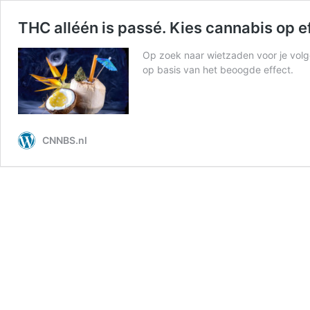
THC alléén is passé. Kies cannabis op e
Op zoek naar wietzaden voor je volg
op basis van het beoogde effect.
CNNBS.nl