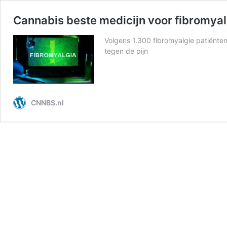
Cannabis beste medicijn voor fibromyal
Volgens 1.300 fibromyalgie patiënten
tegen de pijn
CNNBS.nl